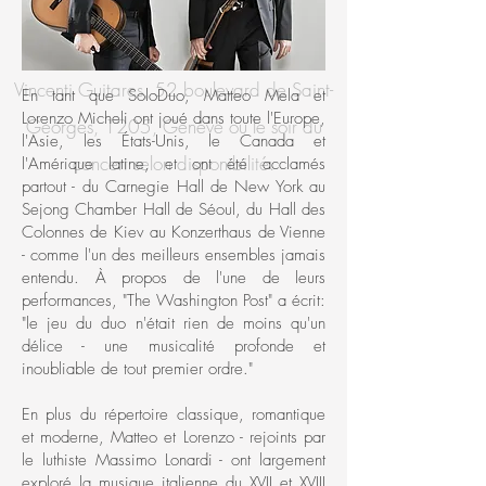
Ils sont également disponibles chez
Vincenti Guitares, 52 boulevard de Saint-
En tant que SoloDuo, Matteo Mela et
Lorenzo Micheli ont joué dans toute l'Europe,
Georges, 1205, Genève ou le soir du
l'Asie, les États-Unis, le Canada et
concert selon disponibilité.
l'Amérique latine, et ont été acclamés
partout - du Carnegie Hall de New York au
Sejong Chamber Hall de Séoul, du Hall des
Colonnes de Kiev au Konzerthaus de Vienne
- comme l'un des meilleurs ensembles jamais
entendu. À propos de l'une de leurs
performances, "The Washington Post" a écrit:
"le jeu du duo n'était rien de moins qu'un
délice - une musicalité profonde et
inoubliable de tout premier ordre."
En plus du répertoire classique, romantique
et moderne, Matteo et Lorenzo - rejoints par
le luthiste Massimo Lonardi - ont largement
exploré la musique italienne du XVII et XVIII