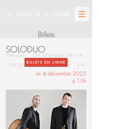
LES JEUDIS DE LA GUITARE
Billets
SOLODUO
Tarifs plein CHF 25.-
Etudiant | AVS | AI
BILLETS EN LIGNE
CHF 20.-
Enfant, 20 ans 20 francs. CHF
Le 4 décembre 2025
10.-
à 19h
Les Billets sont en vente en ligne au lien
suivant: