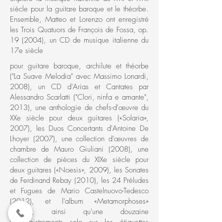
siècle pour la guitare baroque et le théorbe.
Ensemble, Matteo et Lorenzo ont enregistré
les Trois Quatuors de François de Fossa, op.
19 (2004), un CD de musique italienne du
17e siècle
pour guitare baroque, archilute et théorbe
("La Suave Melodia" avec Massimo Lonardi,
2008), un CD d'Arias et Cantates par
Alessandro Scarlatti ("Clori, ninfa e amante",
2013), une anthologie de chefs-d'œuvre du
XXe siècle pour deux guitares («Solaria»,
2007), les Duos Concertants d'Antoine De
Lhoyer (2007), une collection d'œuvres de
chambre de Mauro Giuliani (2008), une
collection de pièces du XIXe siècle pour
deux guitares («Noesis», 2009), les Sonates
de Ferdinand Rebay (2010), les 24 Préludes
et Fugues de Mario Castelnuovo-Tedesco
(2012), et l'album «Metamorphoses»
(2014), ainsi qu'une douzaine