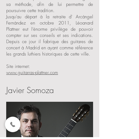
sa méthode, afin de lui permettre de
poursuivre cette tradition.
Jusqu’au départ à la retraite d' Arcángel
Fernández en octobre 2011, Léoanard
Plattner eut l’énorme privilège de pouvoir
compter sur ses conseils et ses indications.
Depuis ce jour il fabrique des guitares de
concert à Madrid en ayant comme référence
les grands luthiers historiques de cette ville.
Site internet:
www.guitarras-plattner.com
Javier Somoza