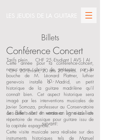
LES JEUDIS DE LA GUITARE
Billets
Conférence Concert
Tarifs plein CHF 25.-
Etudiant | AVS | AI
Cette année pour la conférence-concert,
nous avons choisi de présenter par la
CHF 20.-
Enfant, 20 ans 20 francs. CHF
bouche de M. Léonard Plattner, luthier
10.-
genevois installé à Madrid, un petit
historique de la guitare madrilène qu'il
connaît bien. Cet aspect historique sera
imagé par les interventions musicales de
Javier Somoza, professeur au Conservatoire
Les Billets sont en vente en ligne au lien
de cette ville. Il retracera un siècle de
répertoire de musique pour guitare issu de
suivant:
la capitale espagnole.
Cette visite musicale sera réalisée sur des
instruments historiques tels de Manuel