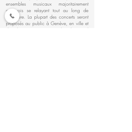
ensembles musicaux majoritairement
genevois se relayant tout au long de
l’aventure. La plupart des concerts seront
proposés au public à Genève, en ville et
dans le canton, ainsi que dans le Grand
Genève. Quelques exécutions musicales
prendront place en Suisse et à l’étranger.
Les partenaires musicaux et artistiques.
L’interprétation des œuvres sera confiée
majoritairement à l’Orchestre Frank
Martin, créé pour l’occasion. Dans une
perspective inclusive, de nombreux
contacts ont été initiés avec des
partenaires d’horizons diversifiés. En
cohérence avec l’éclectisme de Frank
Martin, ouvert à tout un panel d’univers
artistiques, ils appartiennent aussi bien au
monde de la musique classique, du jazz,
de la fanfare, de la littérature ou encore