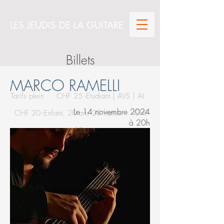
LES JEUDIS DE LA GUITARE
Billets
MARCO RAMELLI
Tarifs plein CHF 25.-
Etudiant | AVS | AI
Le 14 novembre 2024
CHF 20.-
Enfant, 20 ans 20 francs. CHF
à 20h
10.-
Les Billets sont en vente en ligne au lien
suivant: