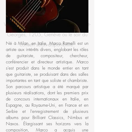
Ils sont également disponibles chez
Vincenti Guitares, 52 boulevard de Saint-
Georges, 1205, Genève ou le soir du
Né à Milan, en Italie, Marco Ramelli est un
concert selon disponibilité.
artiste aux intérêts divers, englobant les rôles
de guitariste, compositeur, chercheur,
conférencier et directeur artistique. Marco
s'est produit dans le monde entier en tant
que guitariste, se produisant dans des salles
importantes en tant que soliste et chambriste.
Son parcours artistique a été marqué par
plusieurs réalisations, dont les premiers prix
de concours internationaux en Italie, en
Espagne, au Royaume-Uni, en France et en
Serbie et l'enregistrement de plusieurs
albums pour Brilliant Classics, Nimbus et
Naxos. Élargissant ses horizons vers la
composition, Marco a acquis une